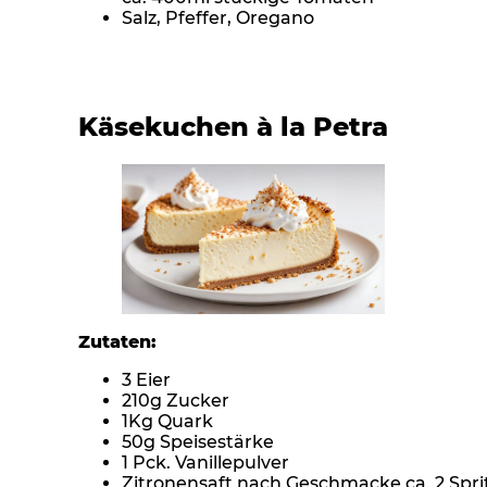
Salz, Pfeffer, Oregano
Käsekuchen à la Petra
Zutaten:
3 Eier
210g Zucker
1Kg Quark
50g Speisestärke
1 Pck. Vanillepulver
Zitronensaft nach Geschmacke ca. 2 Spri