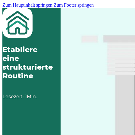
Zum Hauptinhalt springen
Zum Footer springen
Etabliere
eine
strukturierte
Routine
Lesezeit: 1Min.